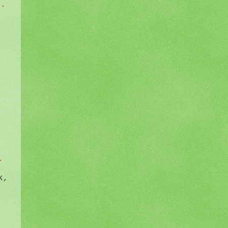
n.
.
k,