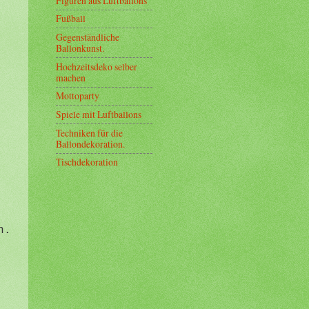
Figuren aus Luftballons
Fußball
Gegenständliche
Ballonkunst.
Hochzeitsdeko selber
machen
Mottoparty
Spiele mit Luftballons
Techniken für die
Ballondekoration.
Tischdekoration
n.