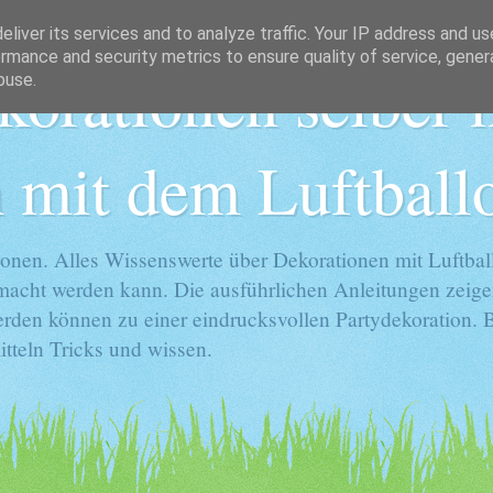
liver its services and to analyze traffic. Your IP address and u
rmance and security metrics to ensure quality of service, gene
korationen selber
buse.
 mit dem Luftball
onen. Alles Wissenswerte über Dekorationen mit Luftball
gemacht werden kann. Die ausführlichen Anleitungen zeige
rden können zu einer eindrucksvollen Partydekoration. Ba
tteln Tricks und wissen.