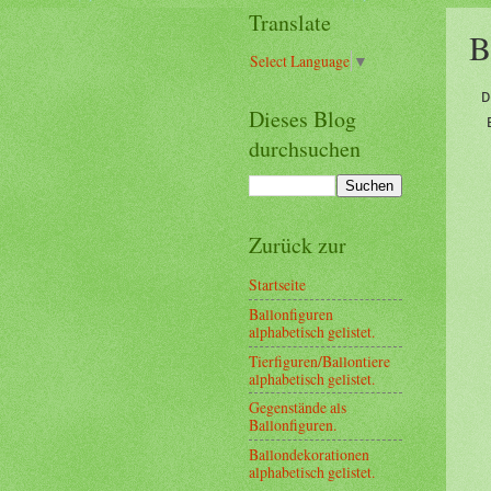
Translate
B
Select Language
▼
D
Dieses Blog
durchsuchen
Zurück zur
Startseite
Ballonfiguren
alphabetisch gelistet.
Tierfiguren/Ballontiere
alphabetisch gelistet.
Gegenstände als
Ballonfiguren.
Ballondekorationen
alphabetisch gelistet.