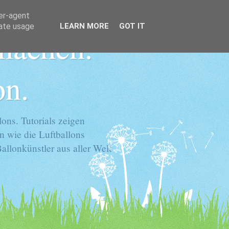
ser-agent
rate usage
LEARN MORE
GOT IT
 machen.
on.
ons. Tutorials zeigen
n wie die Luftballons
llonkünstler aus aller Welt