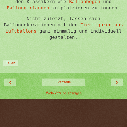
den Klassikern wie
Ballonbögen
und
Ballongirlanden
zu platzieren zu können.
Nicht zuletzt, lassen sich
Ballondekorationen mit den
Tierfiguren aus
Luftballons
ganz einmalig und individuell
gestalten.
Teilen
‹
›
Startseite
Web-Version anzeigen