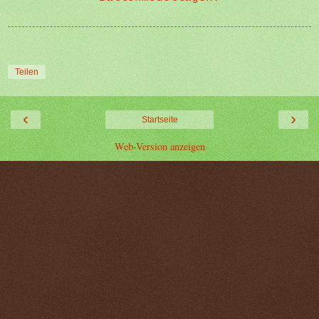
Teilen
‹
›
Startseite
Web-Version anzeigen