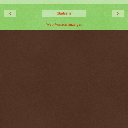
‹
›
Startseite
Web-Version anzeigen