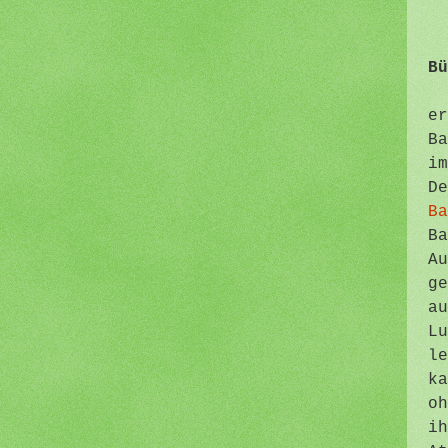
Bü
er
Ba
im
D
Ba
Ba
Au
ge
au
Lu
le
ka
oh
ih