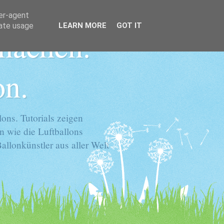
ser-agent
rate usage
LEARN MORE
GOT IT
 machen.
on.
ons. Tutorials zeigen
n wie die Luftballons
llonkünstler aus aller Welt