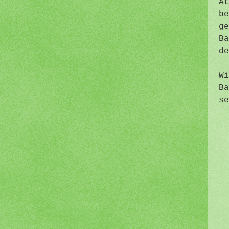
At
be
ge
Ba
d
Wi
Ba
se