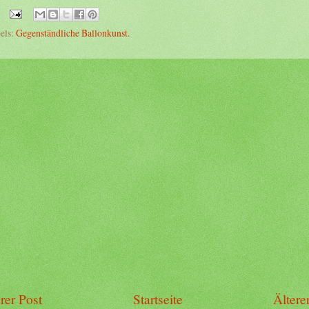
els:
Gegenständliche Ballonkunst.
rer Post
Startseite
Ältere