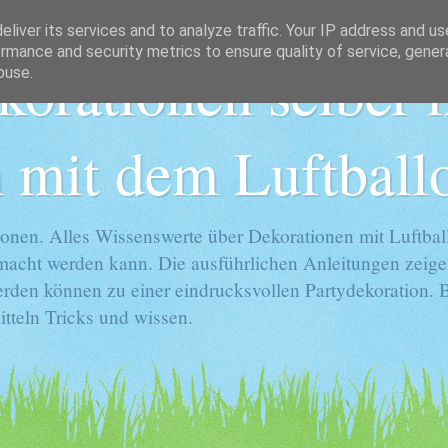
liver its services and to analyze traffic. Your IP address and u
rmance and security metrics to ensure quality of service, gene
korationen selber
buse.
 mit dem Luftball
onen. Alles Wissenswerte über Dekorationen mit Luftball
gemacht werden kann. Die ausführlichen Anleitungen zeige
rden können zu einer eindrucksvollen Partydekoration. Ba
tteln Tricks und wissen.