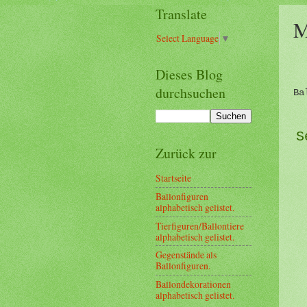
Translate
M
Select Language
▼
Dieses Blog
durchsuchen
Ba
S
Zurück zur
Startseite
Ballonfiguren
alphabetisch gelistet.
Tierfiguren/Ballontiere
alphabetisch gelistet.
Gegenstände als
Ballonfiguren.
Ballondekorationen
alphabetisch gelistet.