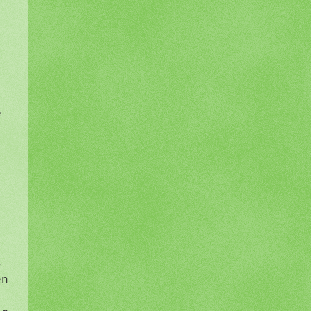
e
s
en