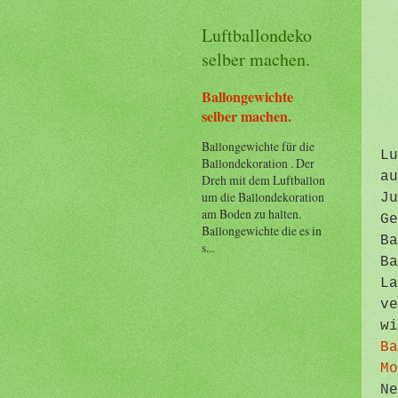
Luftballondeko
selber machen.
Ballongewichte
selber machen.
Ballongewichte für die
Lu
Ballondekoration . Der
au
Dreh mit dem Luftballon
um die Ballondekoration
J
am Boden zu halten.
Ge
Ballongewichte die es in
Ba
s...
Ba
La
ve
w
Ba
Mo
N