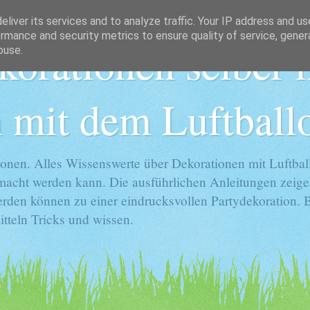
liver its services and to analyze traffic. Your IP address and u
rmance and security metrics to ensure quality of service, gene
korationen selber
buse.
 mit dem Luftball
onen. Alles Wissenswerte über Dekorationen mit Luftball
gemacht werden kann. Die ausführlichen Anleitungen zeige
rden können zu einer eindrucksvollen Partydekoration. Ba
tteln Tricks und wissen.