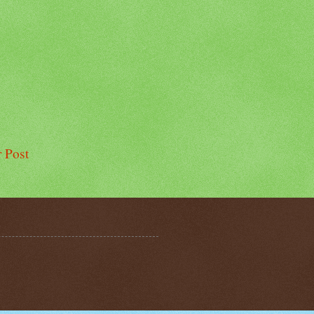
r Post