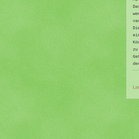
Da
we
va
Di
ei
Kö
zu
Ga
de
Lab