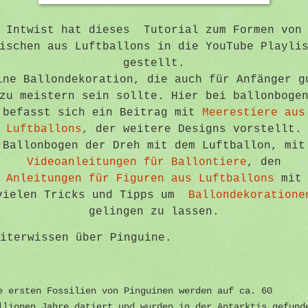
Intwist hat dieses Tutorial zum Formen von
ischen aus Luftballons in die YouTube Playli
gestellt.
ine Ballondekoration, die auch für Anfänger g
zu meistern sein sollte. Hier bei ballonboge
befasst sich ein Beitrag mit
Meerestiere aus
Luftballons
, der weitere Designs vorstellt.
Ballonbogen der Dreh mit dem Luftballon, mit
Videoanleitungen für Ballontiere
, den
Anleitungen für Figuren aus Luftballons
mit
vielen Tricks und Tipps um
Ballondekoratione
gelingen zu lassen.
iterwissen über Pinguine.
e ersten Fossilien von Pinguinen werden auf ca. 60
llionen Jahre datiert und wurden in der Antarktis gefund