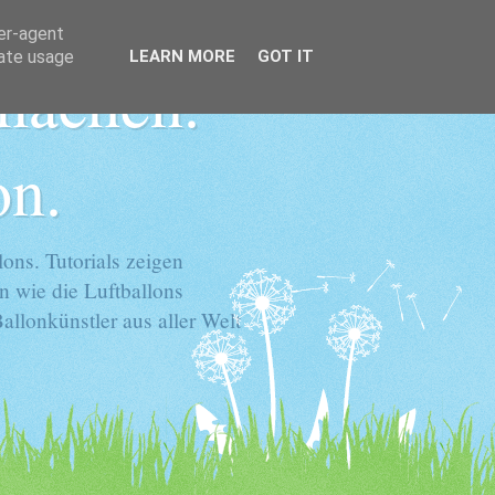
ser-agent
rate usage
LEARN MORE
GOT IT
 machen.
on.
ons. Tutorials zeigen
n wie die Luftballons
llonkünstler aus aller Welt