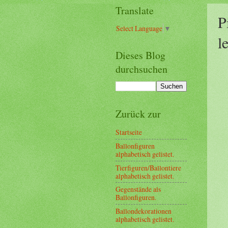
Translate
P
Select Language
▼
l
Dieses Blog
durchsuchen
Zurück zur
Startseite
Ballonfiguren
alphabetisch gelistet.
Tierfiguren/Ballontiere
alphabetisch gelistet.
Gegenstände als
Ballonfiguren.
Ballondekorationen
alphabetisch gelistet.