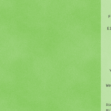
F
E
We
Di
Mi