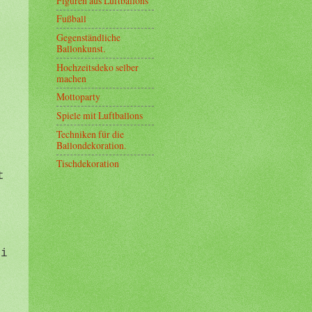
Figuren aus Luftballons
Fußball
Gegenständliche
Ballonkunst.
Hochzeitsdeko selber
machen
Mottoparty
Spiele mit Luftballons
Techniken für die
r
Ballondekoration.
Tischdekoration
t
ei