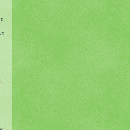
st
ut
n
n
en.