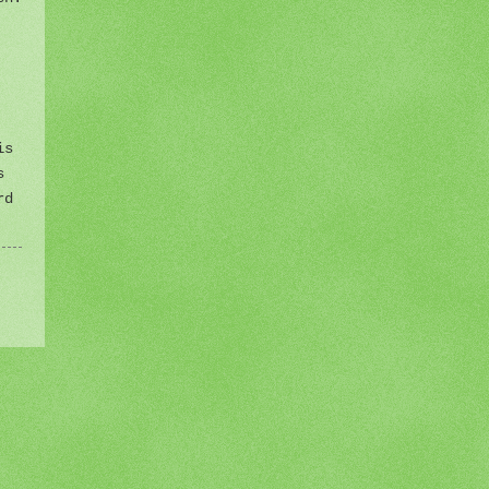
is
s
rd