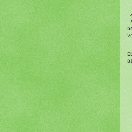
b
v
E
B