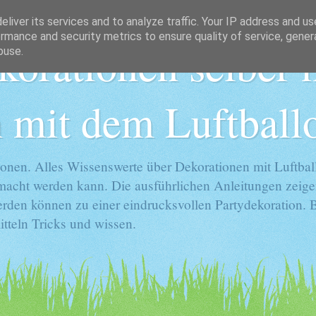
liver its services and to analyze traffic. Your IP address and u
rmance and security metrics to ensure quality of service, gene
korationen selber
buse.
 mit dem Luftball
onen. Alles Wissenswerte über Dekorationen mit Luftball
gemacht werden kann. Die ausführlichen Anleitungen zeige
rden können zu einer eindrucksvollen Partydekoration. Ba
tteln Tricks und wissen.