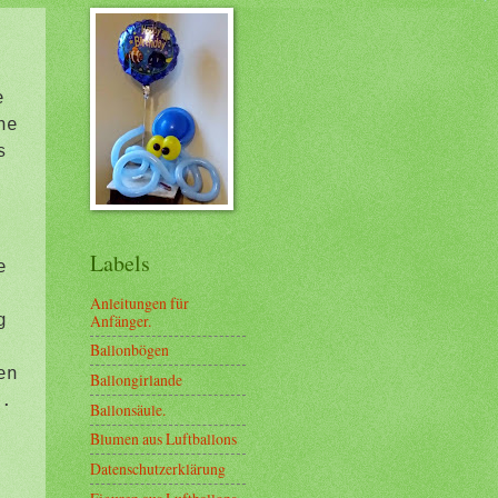
e
ne
s
Labels
e
Anleitungen für
Anfänger.
g
Ballonbögen
en
Ballongirlande
n.
Ballonsäule.
Blumen aus Luftballons
Datenschutzerklärung