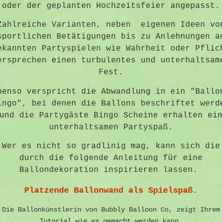
oder der geplanten Hochzeitsfeier angepasst.
Zahlreiche Varianten, neben eigenen Ideen vo
sportlichen Betätigungen bis zu Anlehnungen a
ekannten Partyspielen wie Wahrheit oder Pflic
ersprechen einen turbulentes und unterhaltsam
Fest.
benso verspricht die Abwandlung in ein "Ballo
ingo", bei denen die Ballons beschriftet werd
und die Partygäste Bingo Scheine erhalten ei
unterhaltsamen Partyspaß.
Wer es nicht so gradlinig mag, kann sich die
durch die folgende Anleitung für eine
Ballondekoration inspirieren lassen.
Platzende Ballonwand als Spielspaß.
Die Ballonkünstlerin von Bubbly Balloon Co, zeigt Ihrem
Tutorial wie es gemacht werden kann.