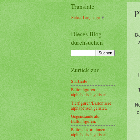
Translate
P
Select Language
▼
Dieses Blog
B
durchsuchen
Zurück zur
Startseite
Ballonfiguren
alphabetisch gelistet.
Tierfiguren/Ballontiere
N
alphabetisch gelistet.
o
Gegenstände als
Ballonfiguren.
Ballondekorationen
alphabetisch gelistet.