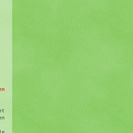
en
r
et
en
le