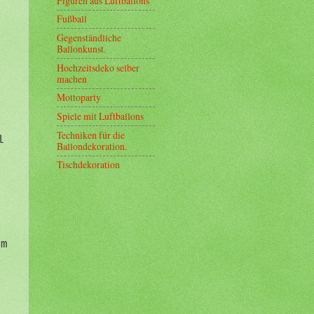
Figuren aus Luftballons
Fußball
Gegenständliche
Ballonkunst.
Hochzeitsdeko selber
machen
Mottoparty
Spiele mit Luftballons
Techniken für die
l
Ballondekoration.
Tischdekoration
um
n