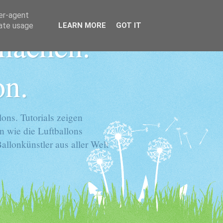
ser-agent
rate usage
LEARN MORE
GOT IT
 machen.
on.
ons. Tutorials zeigen
n wie die Luftballons
llonkünstler aus aller Welt