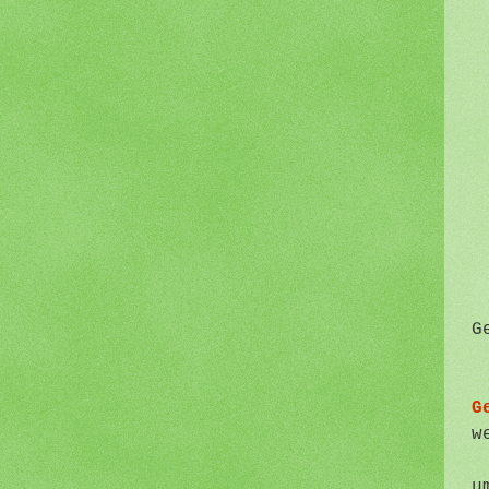
G
G
w
u