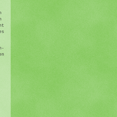
n
n
ht
es
n-
en
n