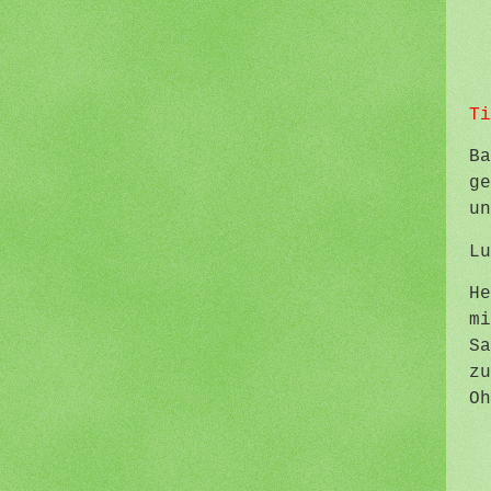
Ti
Ba
ge
un
Lu
He
mi
Sa
zu
Oh