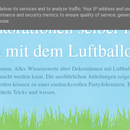
liver its services and to analyze traffic. Your IP address and u
rmance and security metrics to ensure quality of service, gene
korationen selber
buse.
 mit dem Luftball
onen. Alles Wissenswerte über Dekorationen mit Luftball
gemacht werden kann. Die ausführlichen Anleitungen zeige
rden können zu einer eindrucksvollen Partydekoration. Ba
tteln Tricks und wissen.