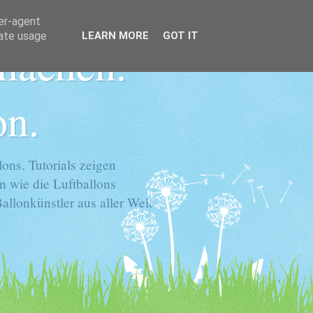
ser-agent
rate usage
LEARN MORE
GOT IT
 machen.
on.
ons. Tutorials zeigen
n wie die Luftballons
llonkünstler aus aller Welt