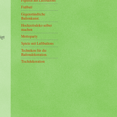
Figuren aus Luftballons
Fußball
Gegenständliche
Ballonkunst.
Hochzeitsdeko selber
machen
Mottoparty
igt
Spiele mit Luftballons
Techniken für die
Ballondekoration.
Tischdekoration