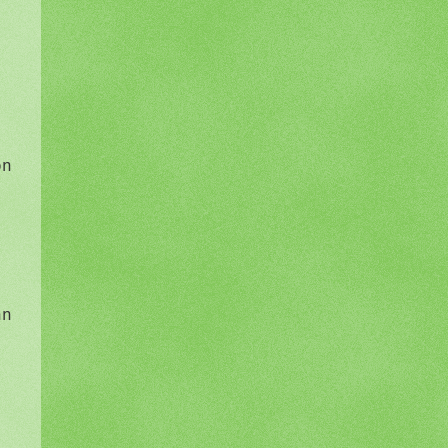
on
nn