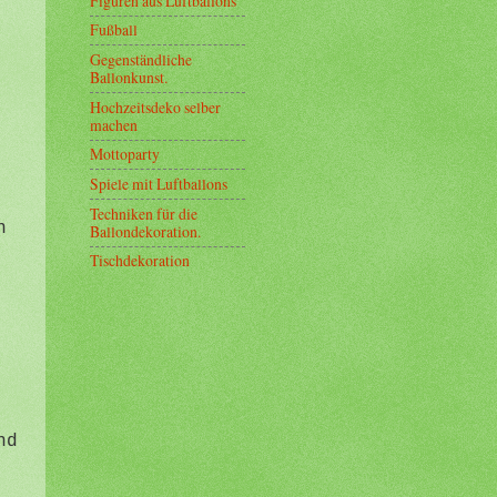
Figuren aus Luftballons
Fußball
Gegenständliche
Ballonkunst.
Hochzeitsdeko selber
machen
Mottoparty
Spiele mit Luftballons
Techniken für die
n
Ballondekoration.
Tischdekoration
n
n
s
nd