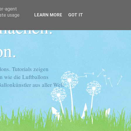
ser-agent
rate usage
LEARN MORE
GOT IT
 machen.
on.
ons. Tutorials zeigen
n wie die Luftballons
llonkünstler aus aller Welt