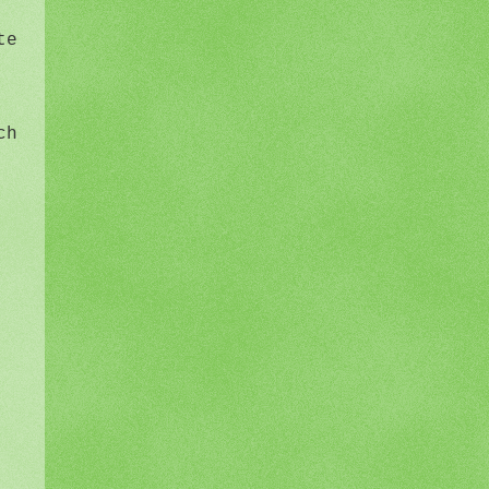
te
ch