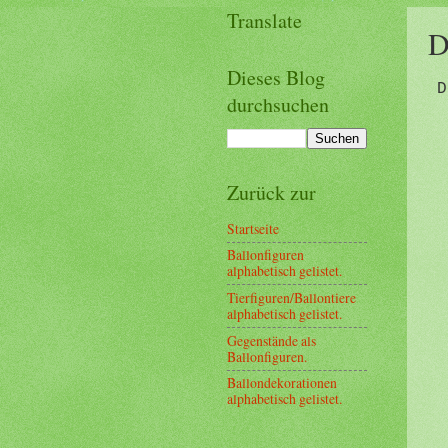
Translate
D
Dieses Blog
D
durchsuchen
Zurück zur
Startseite
Ballonfiguren
alphabetisch gelistet.
Tierfiguren/Ballontiere
alphabetisch gelistet.
Gegenstände als
Ballonfiguren.
Ballondekorationen
alphabetisch gelistet.