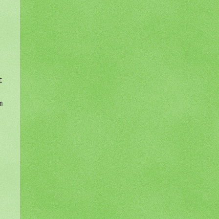
t
m
n