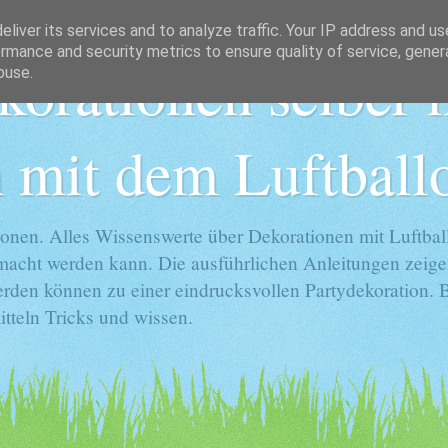
liver its services and to analyze traffic. Your IP address and u
rmance and security metrics to ensure quality of service, gene
korationen selber
buse.
 mit dem Luftball
onen. Alles Wissenswerte über Dekorationen mit Luftball
gemacht werden kann. Die ausführlichen Anleitungen zeige
rden können zu einer eindrucksvollen Partydekoration. Ba
tteln Tricks und wissen.