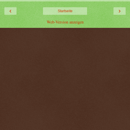
‹
›
Startseite
Web-Version anzeigen