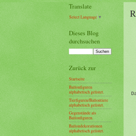
Translate
R
Select Language
▼
Dieses Blog
durchsuchen
Zurück zur
Startseite
Ballonfiguren
alphabetisch gelistet.
D
Tierfiguren/Ballontiere
alphabetisch gelistet.
Gegenstände als
Ballonfiguren.
Ballondekorationen
alphabetisch gelistet.