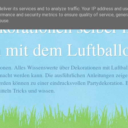
liver its services and to analyze traffic. Your IP address and u
rmance and security metrics to ensure quality of service, gene
korationen selber
buse.
 mit dem Luftball
onen. Alles Wissenswerte über Dekorationen mit Luftball
gemacht werden kann. Die ausführlichen Anleitungen zeige
rden können zu einer eindrucksvollen Partydekoration. Ba
tteln Tricks und wissen.