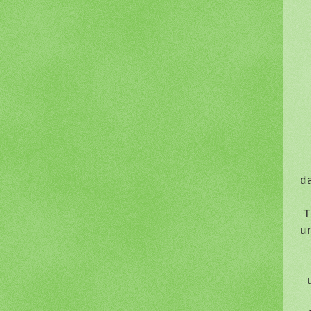
d
T
u