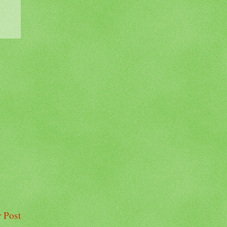
r Post