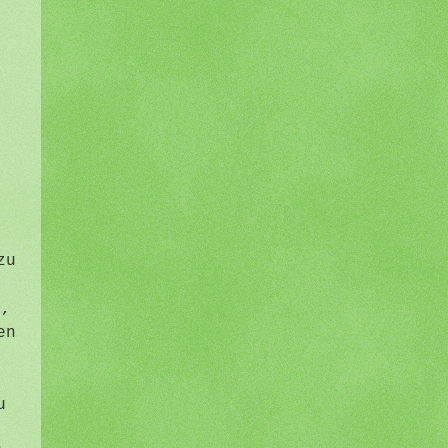
zu
n,
en
g
u