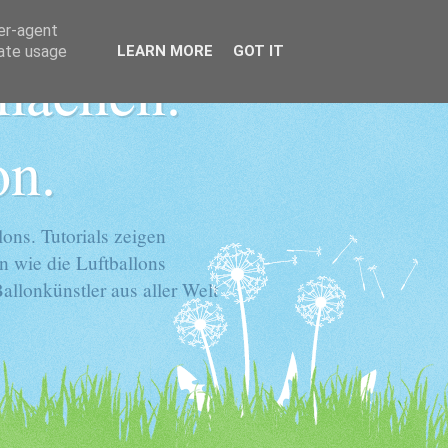
ser-agent
rate usage
LEARN MORE
GOT IT
 machen.
on.
ons. Tutorials zeigen
n wie die Luftballons
llonkünstler aus aller Welt