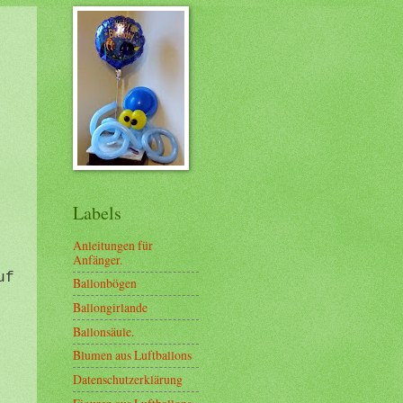
u
Labels
Anleitungen für
Anfänger.
uf
Ballonbögen
Ballongirlande
Ballonsäule.
Blumen aus Luftballons
Datenschutzerklärung