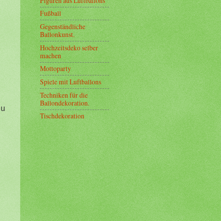
Figuren aus Luftballons
Fußball
Gegenständliche
Ballonkunst.
Hochzeitsdeko selber
machen
Mottoparty
Spiele mit Luftballons
Techniken für die
r
Ballondekoration.
zu
Tischdekoration