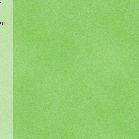
t
zu
s
g
e
-