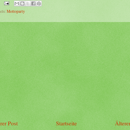
els:
Mottoparty
rer Post
Startseite
Ältere