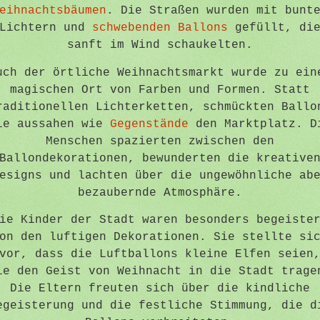
eihnachtsbäumen
. Die Straßen wurden mit bunt
Lichtern und
schwebenden Ballons
gefüllt, di
sanft im Wind schaukelten.
uch der örtliche Weihnachtsmarkt wurde zu ein
magischen Ort von Farben und Formen. Statt
raditionellen Lichterketten, schmückten Ballo
ie aussahen wie
Gegenstände
den Marktplatz. D
Menschen spazierten zwischen den
Ballondekorationen, bewunderten die kreative
esigns und lachten über die ungewöhnliche ab
bezaubernde Atmosphäre.
ie Kinder der Stadt waren besonders begeiste
on den luftigen Dekorationen. Sie stellte si
vor, dass die Luftballons kleine Elfen seien
ie den Geist von Weihnacht in die Stadt trage
Die Eltern freuten sich über die kindliche
egeisterung und die festliche Stimmung, die d