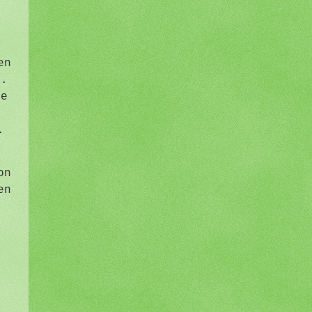
en
n.
ie
.
n
on
en