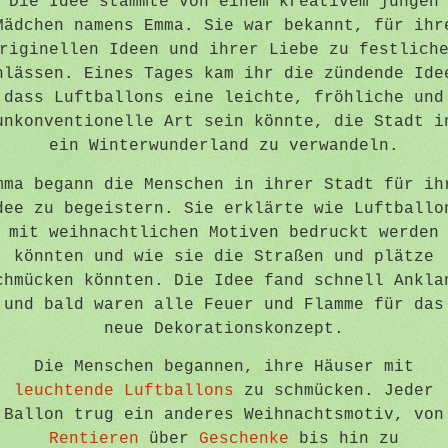
Die Idee stammte von einem kreativem jungen
Mädchen namens Emma. Sie war bekannt, für ihr
riginellen Ideen und ihrer Liebe zu festlich
nlässen. Eines Tages kam ihr die zündende Ide
dass Luftballons eine leichte, fröhliche und
unkonventionelle Art sein könnte, die Stadt i
ein Winterwunderland zu verwandeln.
mma begann die Menschen in ihrer Stadt für ih
dee zu begeistern. Sie erklärte wie Luftballo
mit weihnachtlichen Motiven bedruckt werden
könnten und wie sie die Straßen und plätze
chmücken könnten. Die Idee fand schnell Ankla
und bald waren alle Feuer und Flamme für das
neue Dekorationskonzept.
Die Menschen begannen, ihre Häuser mit
leuchtende Luftballons
zu schmücken. Jeder
Ballon trug ein anderes Weihnachtsmotiv, von
Rentieren
über
Geschenke
bis hin zu