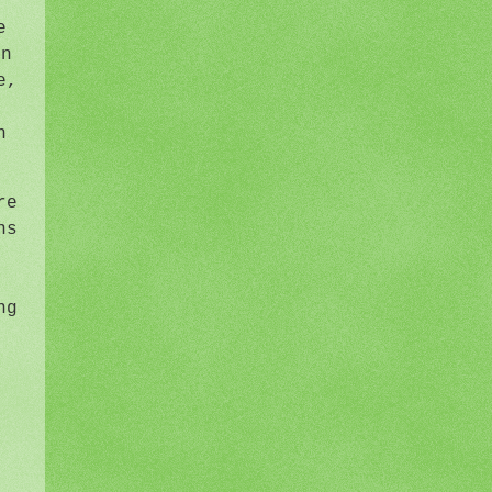
e
en
e,
n
re
ns
ng