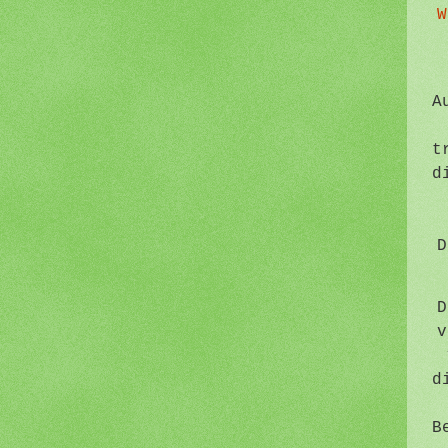
W
A
t
d
D
D
v
d
B