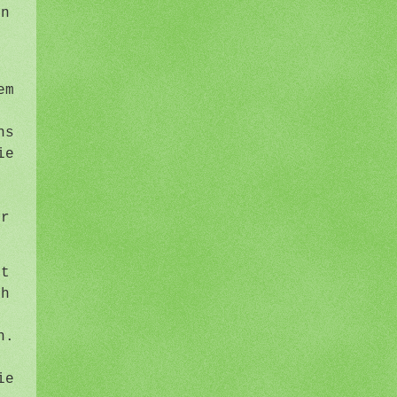
en
e
em
ns
ie
n
er
rt
ch
,
n.
ie