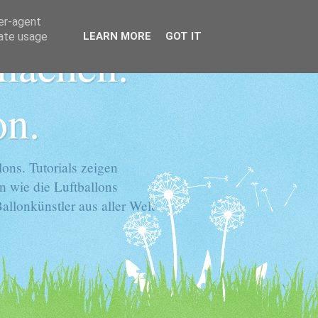
ser-agent
rate usage
LEARN MORE
GOT IT
 machen.
on.
ons. Tutorials zeigen
n wie die Luftballons
llonkünstler aus aller Welt