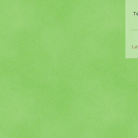
T
Lab