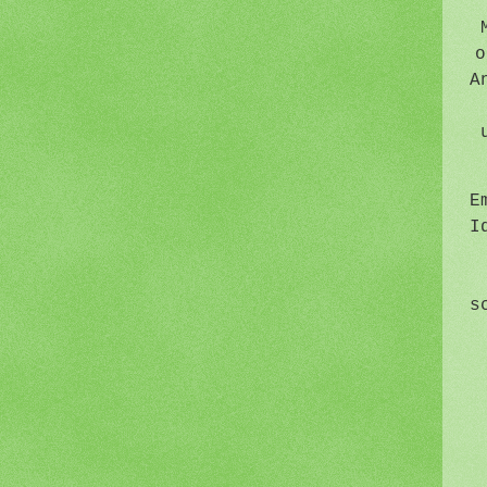
o
A
E
I
s