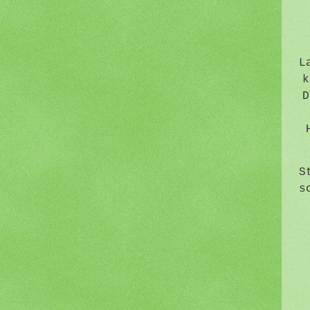
L
k
D
S
s