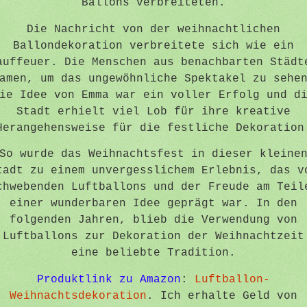
Ballons verbreiteten.
Die Nachricht von der weihnachtlichen
Ballondekoration verbreitete sich wie ein
auffeuer. Die Menschen aus benachbarten Städt
amen, um das ungewöhnliche Spektakel zu sehe
ie Idee von Emma war ein voller Erfolg und d
Stadt erhielt viel Lob für ihre kreative
Herangehensweise für die festliche Dekoration
So wurde das Weihnachtsfest in dieser kleine
tadt zu einem unvergesslichem Erlebnis, das v
chwebenden Luftballons und der Freude am Teil
einer wunderbaren Idee geprägt war. In den
folgenden Jahren, blieb die Verwendung von
Luftballons zur Dekoration der Weihnachtzeit
eine beliebte Tradition.
Produktlink zu Amazon
:
Luftballon-
Weihnachtsdekoration
. Ich erhalte Geld von