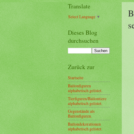
Translate
B
Select Language
▼
s
Dieses Blog
durchsuchen
Zurück zur
Startseite
Ballonfiguren
alphabetisch gelistet.
Tierfiguren/Ballontiere
alphabetisch gelistet.
Gegenstände als
Ballonfiguren.
Ballondekorationen
alphabetisch gelistet.