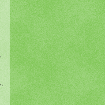
h
e
nz