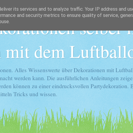
liver its services and to analyze traffic. Your IP address and u
rmance and security metrics to ensure quality of service, gene
korationen selber
buse.
 mit dem Luftball
onen. Alles Wissenswerte über Dekorationen mit Luftball
gemacht werden kann. Die ausführlichen Anleitungen zeige
rden können zu einer eindrucksvollen Partydekoration. Ba
tteln Tricks und wissen.