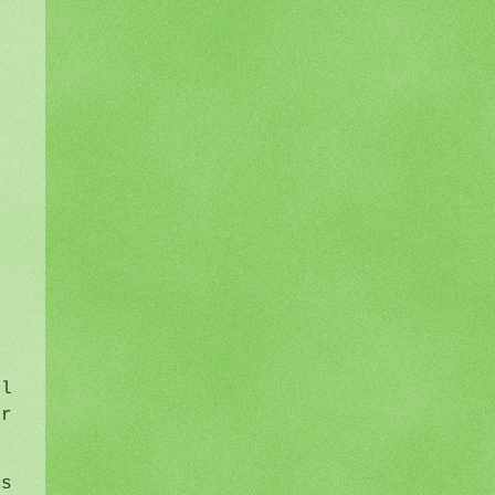
hl
r
s