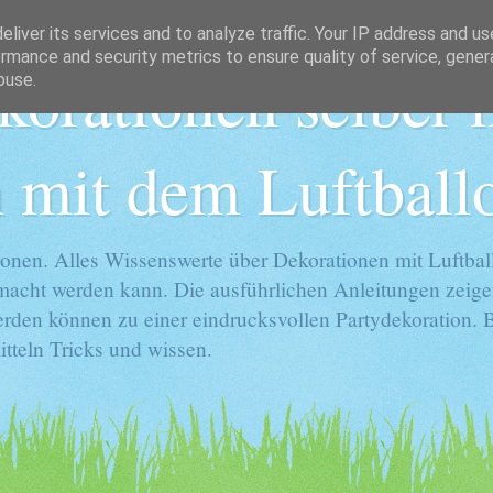
liver its services and to analyze traffic. Your IP address and u
rmance and security metrics to ensure quality of service, gene
korationen selber
buse.
 mit dem Luftball
onen. Alles Wissenswerte über Dekorationen mit Luftball
gemacht werden kann. Die ausführlichen Anleitungen zeige
rden können zu einer eindrucksvollen Partydekoration. Ba
tteln Tricks und wissen.