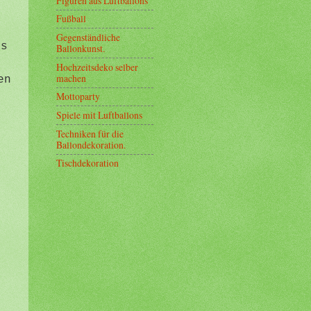
Figuren aus Luftballons
Fußball
Gegenständliche
as
Ballonkunst.
m
Hochzeitsdeko selber
machen
en
Mottoparty
Spiele mit Luftballons
e
Techniken für die
Ballondekoration.
Tischdekoration