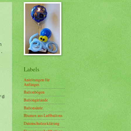
h
n.
Labels
Anleitungen für
Anfänger.
Ballonbögen
rd
Ballongirlande
Ballonsäule.
Blumen aus Luftballons
Datenschutzerklärung