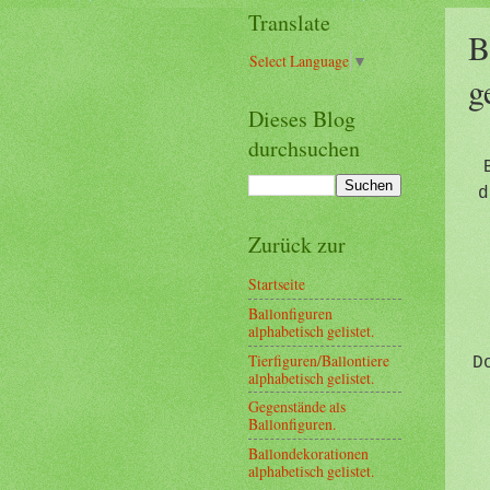
Translate
B
Select Language
▼
g
Dieses Blog
durchsuchen
d
Zurück zur
Startseite
Ballonfiguren
alphabetisch gelistet.
Tierfiguren/Ballontiere
D
alphabetisch gelistet.
Gegenstände als
Ballonfiguren.
Ballondekorationen
alphabetisch gelistet.