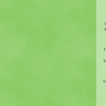
T
S
h