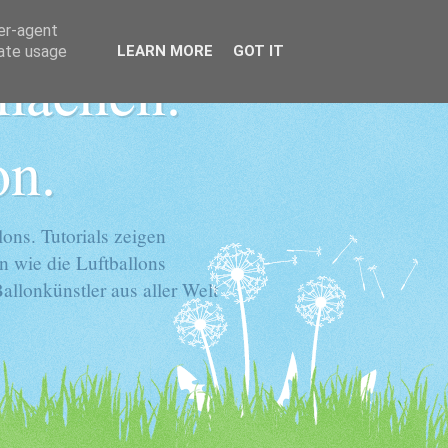
ser-agent
rate usage
LEARN MORE
GOT IT
 machen.
on.
ons. Tutorials zeigen
n wie die Luftballons
llonkünstler aus aller Welt