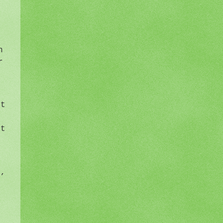
o
n
r
ht
ät
s,