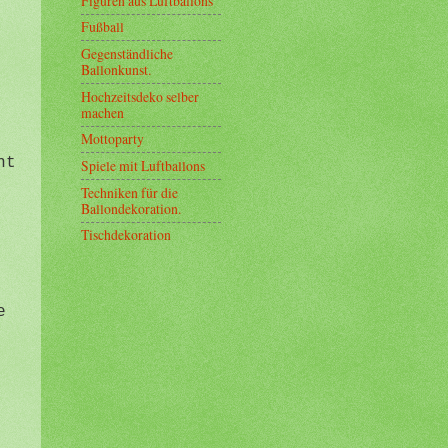
Figuren aus Luftballons
Fußball
Gegenständliche
Ballonkunst.
Hochzeitsdeko selber
machen
Mottoparty
ht
Spiele mit Luftballons
Techniken für die
Ballondekoration.
Tischdekoration
h
e