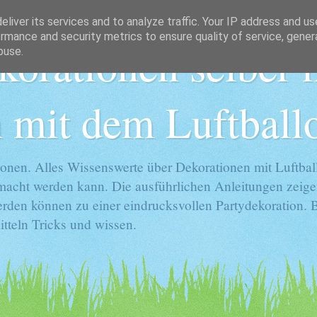
liver its services and to analyze traffic. Your IP address and u
rmance and security metrics to ensure quality of service, gene
korationen selber
buse.
 mit dem Luftball
onen. Alles Wissenswerte über Dekorationen mit Luftball
gemacht werden kann. Die ausführlichen Anleitungen zeige
rden können zu einer eindrucksvollen Partydekoration. Ba
tteln Tricks und wissen.