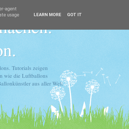
ser-agent
rate usage
LEARN MORE
GOT IT
 machen.
on.
ons. Tutorials zeigen
n wie die Luftballons
llonkünstler aus aller Welt