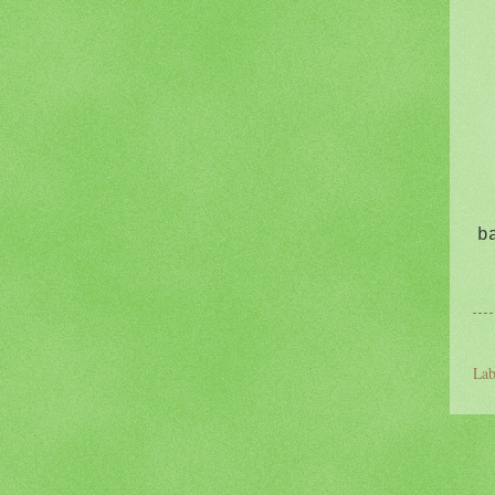
b
Lab