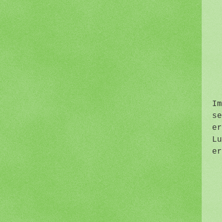
Im
se
er
Lu
er