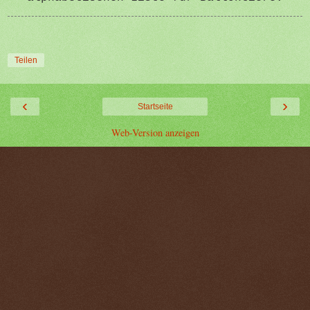
Teilen
‹
›
Startseite
Web-Version anzeigen