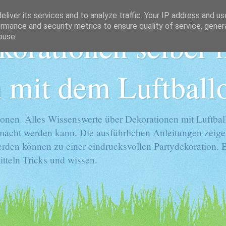
liver its services and to analyze traffic. Your IP address and u
rmance and security metrics to ensure quality of service, gene
korationen selber
buse.
 mit dem Luftball
onen. Alles Wissenswerte über Dekorationen mit Luftball
gemacht werden kann. Die ausführlichen Anleitungen zeige
rden können zu einer eindrucksvollen Partydekoration. Ba
tteln Tricks und wissen.