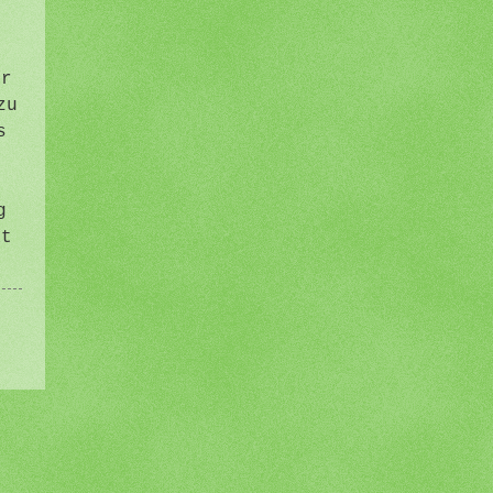
er
zu
s
r
g
ät