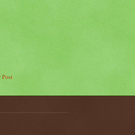
r Post