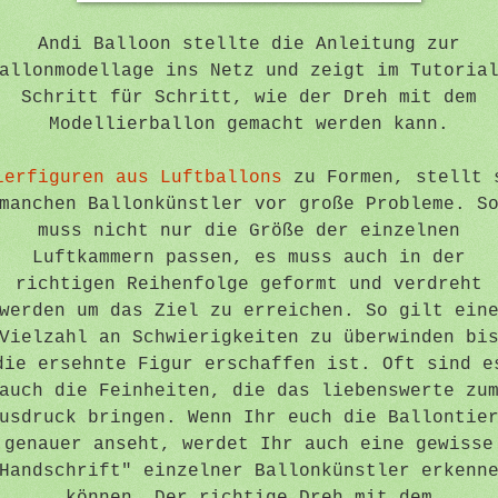
Andi Balloon stellte die Anleitung zur
allonmodellage ins Netz und zeigt im Tutoria
Schritt für Schritt, wie der Dreh mit dem
Modellierballon gemacht werden kann.
ierfiguren aus Luftballons
zu Formen, stellt 
manchen Ballonkünstler vor große Probleme. S
muss nicht nur die Größe der einzelnen
Luftkammern passen, es muss auch in der
richtigen Reihenfolge geformt und verdreht
werden um das Ziel zu erreichen. So gilt ein
Vielzahl an Schwierigkeiten zu überwinden bi
die ersehnte Figur erschaffen ist. Oft sind e
auch die Feinheiten, die das liebenswerte zu
usdruck bringen. Wenn Ihr euch die Ballontie
genauer anseht, werdet Ihr auch eine gewisse
Handschrift" einzelner Ballonkünstler erkenn
können. Der richtige Dreh mit dem