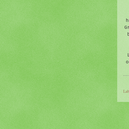
h
G
o
Lab