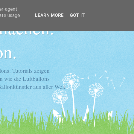
ser-agent
rate usage
LEARN MORE
GOT IT
 machen.
on.
ons. Tutorials zeigen
n wie die Luftballons
llonkünstler aus aller Welt