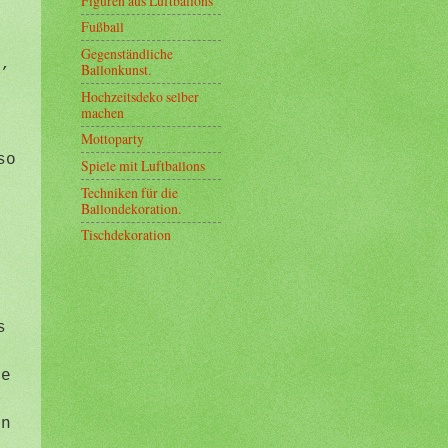
Figuren aus Luftballons
Fußball
Gegenständliche
l,
Ballonkunst.
Hochzeitsdeko selber
machen
Mottoparty
so
Spiele mit Luftballons
o
Techniken für die
Ballondekoration.
Tischdekoration
e
s
s
m
re
en