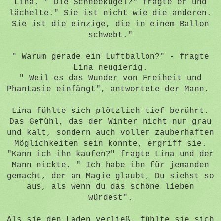
Lina. " Die Schneekugel?" fragte er und
lächelte." Sie ist nicht wie die anderen.
Sie ist die einzige, die in einem Ballon
schwebt."
" Warum gerade ein Luftballon?" - fragte
Lina neugierig.
" Weil es das Wunder von Freiheit und
Phantasie einfängt", antwortete der Mann.
Lina fühlte sich plötzlich tief berührt.
Das Gefühl, das der Winter nicht nur grau
und kalt, sondern auch voller zauberhaften
Möglichkeiten sein konnte, ergriff sie.
"Kann ich ihn kaufen?" fragte Lina und der
Mann nickte. " Ich habe ihn für jemanden
gemacht, der an Magie glaubt, Du siehst so
aus, als wenn du das schöne lieben
würdest".
Als sie den Laden verließ, fühlte sie sich